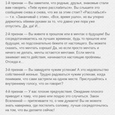
1-й признак — Вы заметили, что родные, друзья, знакомые стали
вам говорить: «Тебе нужно расслабиться». Вы слышите это
сообщение снова и снова, что же за этим стоит? «Расслабься!»
— т.е. «Заканчивай с этим», «Все, время ушло», но вы упорно
держитесь обеими руками за то, что давно уже пора уже
отпустить. Да, да! И…
2-й признак — Вы живете в прошлом или в мечтах о будущем! Вы
сосредотачиваетесь на лучших временах, будь то прошлое или
будущее, но подсознательно бежите от настоящего. Вы можете
сказать, что мечтать хорошо! Да, но если просто мечтать и
ничего не делать, мечты остаются мечтами. Если мечта
занимает место действия, начинаются настоящие проблемы.
Отсюда и…
3-й признак — Вы завидуете чужим успехам! А это недовольство
собственной жизнью. Трудно радоваться чужим успехам, когда
понимаем, что сами застряли на одном месте. Прислушайтесь к
внутреннему голосу, что он говорит?
4-й признак — У вас плохие предчувствия. Ожидание плохого
приводит к тому, что рано или поздно это случиться. Закон
Вселенной — притягиваете то, о чем думаете! Вы не можете
знать наверняка, где постелить соломку, лучше сосредоточьтесь
на том, что вы делаете сейчас!