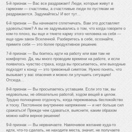
5-й признак — Вас все раздражает! Люди, которые живут в
гармонии — счастливы, а счастливые люди по пустякам не
раздражаются. Задумайтесь! И вот тут…
6-й признак — Вы начинаете сплетничать. Вам это доставляет
удовольствие? А вы не задумывались о том, что когда говорите о
ком-то плохо, вы еще и тянете карму этого человека на себя —
еще один закон Вселенной. Разберитесь в себе, осознайте,
примите себя — это более продуктивное решение.
7-й признак — Вы боитесь идти на работу или вам там не
комфортно. Да, мы много проводим времени на работе, и если
появилось чувство страха, когда вы просыпаетесь, или выходные
подходят к концу — это тревожный симптом. Нужно понять, что
вызывает у вас опасения и можно ли улучшить ситуацию!
Отсюда…
8-й признак — Вы просыпаетесь уставшим. Если это так, вы
недовольны, не обязательно работой, ходом вещей в целом.
Трудно полноценно отдохнуть, когда переживаешь беспокойство
и тоску. Постоянное внутреннее напряжение — и нет больше сил
сражаться! Прежде чем сдаваться, выясните, каким образом
можно найти верное решение!
9-й признак — Вы нервничаете. Навязчивое желание куда-то
идти, что-то сделать, не находите места, значит, не получаете