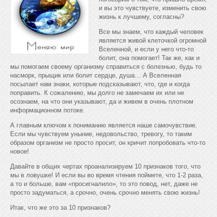
и вы это чувствуете, изменить свою
жизнь к лучшему, согласны?
Все мы знаем, что каждый человек
является живой клеточкой огромной
Вселенной, и если у него что-то
болит, она помогает! Так же, как и
мы помогаем своему организму справиться с болезнью, будь то
насморк, прыщик или болит сердце, душа… А Вселенная
посылает нам знаки, которые подсказывают, что, где и когда
поправить. К сожалению, мы долго не замечаем их или не
осознаем, на что они указывают, да и живем в очень плотном
информационном потоке.
А главным ключом к пониманию является наше самочувствие.
Если мы чувствуем уныние, недовольство, тревогу, то таким
образом организм не просто просит, он кричит попробовать что-то
новое!
Давайте в общих чертах проанализируем 10 признаков того, что
мы в ловушке! И если вы во время чтения поймете, что 1-2 раза,
а то и больше, вам «просигналило», то это повод, нет, даже не
просто задуматься, а срочно, очень срочно менять свою жизнь!
Итак, что же это за 10 признаков?